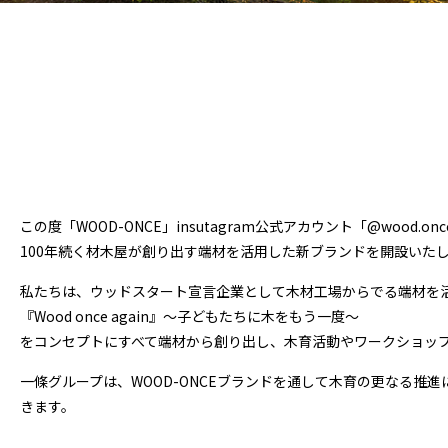
この度「WOOD-ONCE」insutagram公式アカウント「
@wood.once
100年続く材木屋が創り出す端材を活用した新ブランドを開設いた
私たちは、ウッドスタート宣言企業として木材工場からでる端材を
『Wood once again』～子どもたちに木をもう一度～
をコンセプトにすべて端材から創り出し、木育活動やワークショッ
一條グループは、WOOD-ONCEブランドを通して木育の更なる推
きます。