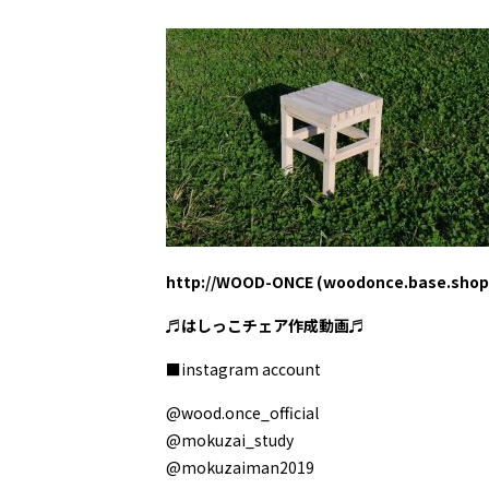
http://WOOD-ONCE (woodonce.base.shop
♬はしっこチェア作成動画♬
■instagram account
@wood.once_official
@mokuzai_study
@mokuzaiman2019