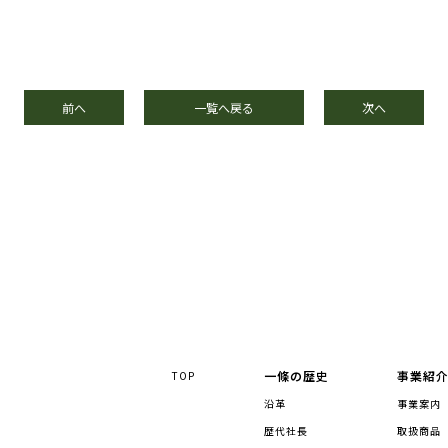
前へ
一覧へ戻る
次へ
一條の歴史
事業紹
TOP
沿革
事業案内
歴代社長
取扱商品