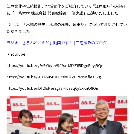
江戸文化や伝統技術、地域文化をご紹介していく “江戸風味” の番組
に「一條木材 株式会社 代表取締役 一條達雄」出演いたしました
今回は、「木場の歴史、木場の風景、角乗り」についてお話させてい
ただきました
ラジオ「さろんどおえど」動画です！ | 三宅あみのブログ
▪️
YouTube
https://youtu.be/y9xRYbyeVS4?si=MlYZ85DgnEoyjRQe
https://youtu.be/-CXA54563uE?si=FkZBPap5KflezJkg
https://youtu.be/iDf2fsPerEg?si=ILzaq6y2XKnO8Qn_